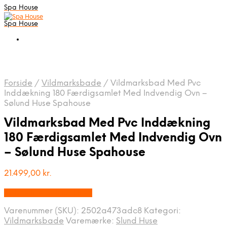
Spa House
Spa House
Forside
/
Vildmarksbade
/
Vildmarksbad Med Pvc
Inddækning 180 Færdigsamlet Med Indvendig Ovn –
Sølund Huse Spahouse
Vildmarksbad Med Pvc Inddækning
180 Færdigsamlet Med Indvendig Ovn
– Sølund Huse Spahouse
21.499,00
kr.
Købes hos Sølund Huse
Varenummer (SKU):
2502a473adc8
Kategori:
Vildmarksbade
Varemærke:
Slund Huse