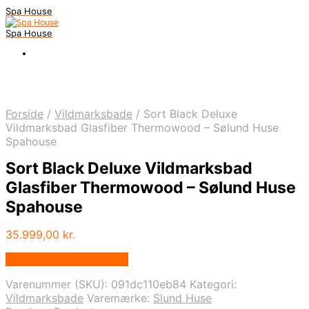
Spa House
Spa House
Forside
/
Vildmarksbade
/
Sort Black Deluxe
Vildmarksbad Glasfiber Thermowood – Sølund Huse
Spahouse
Sort Black Deluxe Vildmarksbad
Glasfiber Thermowood – Sølund Huse
Spahouse
35.999,00
kr.
Købes hos Sølund Huse
Varenummer (SKU):
091dc110eb84
Kategori:
Vildmarksbade
Varemærke:
Slund Huse