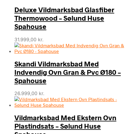
Deluxe Vildmarksbad Glasfiber
Thermowood – Sølund Huse
Spahouse
31.999,00
kr.
Skandi Vildmarksbad Med
Indvendig Ovn Gran & Pvc Ø180 –
Spahouse
26.999,00
kr.
Vildmarksbad Med Ekstern Ovn
Plastindsats – Sølund Huse