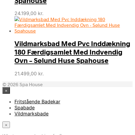
Spahouse
24.199,00
kr.
Vildmarksbad Med Pvc Inddækning
180 Færdigsamlet Med Indvendig
Ovn – Sølund Huse Spahouse
21.499,00
kr.
© 2026 Spa House
×
Fritstående Badekar
Spabade
Vildmarksbade
×