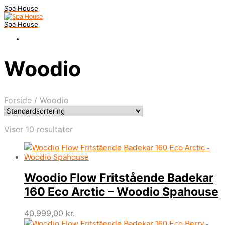
Spa House
Spa House
Woodio
Forside
/
Woodio
Viser 10 resultater
Woodio Flow Fritstående Badekar
160 Eco Arctic – Woodio Spahouse
40.999,00
kr.