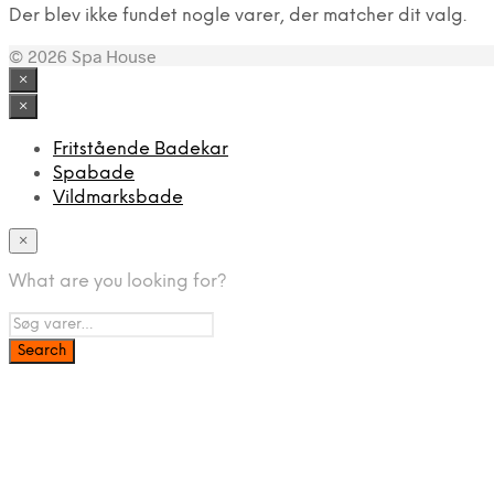
Der blev ikke fundet nogle varer, der matcher dit valg.
© 2026 Spa House
×
×
Fritstående Badekar
Spabade
Vildmarksbade
×
What are you looking for?