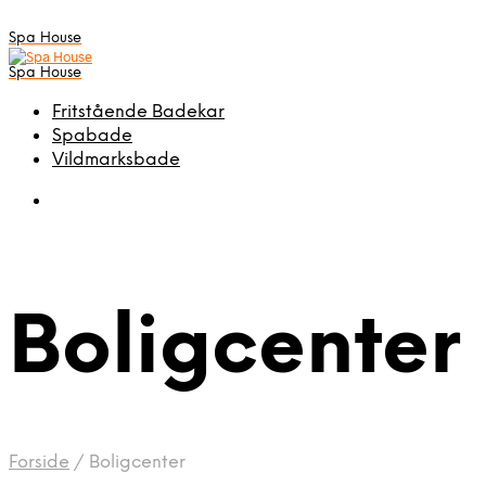
Spa House
Spa House
Fritstående Badekar
Spabade
Vildmarksbade
Boligcenter
Forside
/
Boligcenter