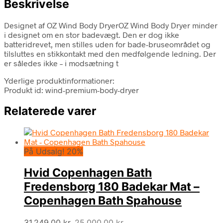
Beskrivelse
Designet af OZ Wind Body DryerOZ Wind Body Dryer minder
i designet om en stor badevægt. Den er dog ikke
batteridrevet, men stilles uden for bade-bruseområdet og
tilsluttes en stikkontakt med den medfølgende ledning. Der
er således ikke – i modsætning t
Yderlige produktinformationer:
Produkt id: wind-premium-body-dryer
Relaterede varer
På Udsalg! 20%
Hvid Copenhagen Bath
Fredensborg 180 Badekar Mat –
Copenhagen Bath Spahouse
Den
Den
31.249,00
kr.
25.000,00
kr.