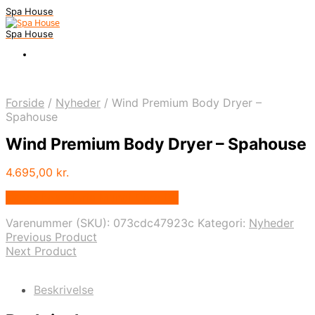
Spa House
Spa House
Forside
/
Nyheder
/
Wind Premium Body Dryer –
Spahouse
Wind Premium Body Dryer – Spahouse
4.695,00
kr.
Købes hos Gloria Mundi Care Dk
Varenummer (SKU):
073cdc47923c
Kategori:
Nyheder
Previous Product
Next Product
Beskrivelse