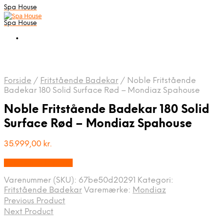
Spa House
Spa House
Forside
/
Fritstående Badekar
/
Noble Fritstående
Badekar 180 Solid Surface Rød – Mondiaz Spahouse
Noble Fritstående Badekar 180 Solid
Surface Rød – Mondiaz Spahouse
35.999,00
kr.
Købes hos Lepong
Varenummer (SKU):
67be50d20291
Kategori:
Fritstående Badekar
Varemærke:
Mondiaz
Previous Product
Next Product