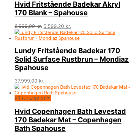
Hvid Fritstående Badekar Akryl
170 Blank – Spahouse
Den
Den
6.999,00
kr.
5.599,20
kr.
oprindelige
aktuelle
pris
pris
var:
er:
Lundy Fritstående Badekar 170
6.999,00 kr..
5.599,20 kr..
Solid Surface Rustbrun – Mondiaz
Spahouse
37.999,00
kr.
På Udsalg! 20%
Hvid Copenhagen Bath Løvestad
170 Badekar Mat – Copenhagen
Bath Spahouse