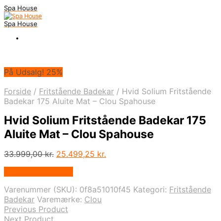
Spa House
Spa House
På Udsalg! 25%
Forside
/
Fritstående Badekar
/
Hvid Solium Fritstående
Badekar 175 Aluite Mat – Clou Spahouse
Hvid Solium Fritstående Badekar 175
Aluite Mat – Clou Spahouse
Den
Den
33.999,00
kr.
25.499,25
kr.
oprindelige
aktuelle
Købes hos Lepong
pris
pris
var:
er:
Varenummer (SKU):
0f8a51010f45
Kategori:
Fritstående
33.999,00 kr..
25.499,25 kr..
Badekar
Varemærke:
Clou
Previous Product
Next Product