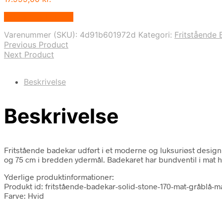
Købes hos Lepong
Varenummer (SKU):
4d91b601972d
Kategori:
Fritstående 
Previous Product
Next Product
Beskrivelse
Beskrivelse
Fritstående badekar udført i et moderne og luksuriøst design 
og 75 cm i bredden ydermål. Badekaret har bundventil i mat h
Yderlige produktinformationer:
Produkt id: fritstående-badekar-solid-stone-170-mat-gråblå-m
Farve: Hvid