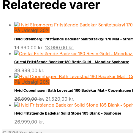
Relaterede varer
På Udsalg! 30%
Hvid Strømberg Fritstående Badekar Sanitetsakryl 170 Mat – Str
Den
Den
19.990,00
kr.
13.990,00
kr.
oprindelige
aktuelle
pris
pris
Cristal Fritstående Badekar 180 Resin Guld – Mondiaz Spahouse
var:
er:
39.999,00
kr.
19.990,00 kr..
13.990,00 kr..
På Udsalg! 20%
Hvid Copenhagen Bath Løvestad 180 Badekar Mat – Copenhagen 
Den
Den
26.899,00
kr.
21.520,00
kr.
oprindelige
aktuelle
pris
pris
Hvid Fritstående Badekar Solid Stone 185 Blank – Spahouse
var:
er:
26.999,00
kr.
26.899,00 kr..
21.520,00 kr..
© 2026 Spa House